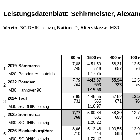
Leistungsdatenblatt: Schirrmeister, Alexan
Verein:
SC DHfK Leipzig,
Nation:
D,
Altersklasse:
M30
60 m
1500 m
400 m
100 
7,88
4:51,59
58,31
12,5
2019
Sömmerda
745
549
657
76
1
1:17,75
M20
Potsdamer Laufclub
7,79
4:43,37
55,94
12,5
2022
Potsdam
764
593
723
75
2
1:15,56
M30
Hannover 96
7,95
4:48,65
57,82
12,5
2024
Toul
731
565
671
76
3
1:16,97
M30
SC DHfK Leipzig
7,77
5:00,84
58,30
12,7
2025
Sömmerda
768
501
658
73
4
1:20,22
M30
SC DHfK Leipzig
8,06
5:12,48
1:00,55
12,9
2026
Blankenburg/Harz
710
444
598
70
5
1:23,32
M30
SC DHfK Leipzig