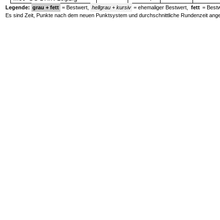
Legende:
grau + fett
= Bestwert,
hellgrau + kursiv
= ehemaliger Bestwert,
fett
= Bestw
Es sind Zeit, Punkte nach dem neuen Punktsystem und durchschnittliche Rundenzeit ang