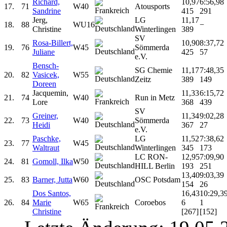
Richard,
10,97
6:56,98
17.
71
W40
Atousports
Sandrine
415
291
Jerg,
LG
11,17
18.
88
WU16
−
Christine
Winterlingen
389
SV
Rosa-Billert,
10,90
8:37,72
19.
76
W45
Sömmerda
Juliane
425
57
e.V.
Bensch-
SG Chemie
11,17
7:48,35
20.
82
Vasicek,
W55
Zeitz
389
149
Doreen
Jacquemin,
11,33
6:15,72
21.
74
W40
Run in Metz
Lore
368
439
SV
Greiner,
11,34
9:02,28
22.
73
W40
Sömmerda
Heidi
367
27
e.V.
Paschke,
LG
11,52
7:38,62
23.
77
W45
Waltraut
Winterlingen
345
173
LC RON-
12,95
7:09,90
24.
81
Gomoll, Ilka
W50
HILL Berlin
193
251
13,40
9:03,39
25.
83
Barner, Jutta
W60
OSC Potsdam
154
26
Dos Santos,
16,43
10:29,3
26.
84
Marie
W65
Coroebos
6
1
Christine
[267]
[152]