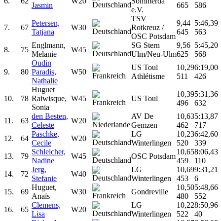
6.
62
W20
Sömmerda
Jasmin
665
586
e.V.
TSV
Petersen,
9,44
5:46,39
7.
67
W30
Rotkreuz /
Tatjana
645
563
OSC Potsdam
Englmann,
SG Stern
9,56
5:45,20
8.
75
W45
Melanie
Ulm/Neu-Ulm
625
568
Oudin
US Toul
10,29
6:19,00
9.
80
Paradis,
W50
Athlétisme
511
426
Nathalie
Huguet
10,39
5:31,36
10.
78
Raiwisque,
W45
US Toul
496
632
Sonia
den Besten,
AV De
10,63
5:13,87
11.
63
W20
Celeste
Gemzen
462
717
Paschke,
LG
10,23
6:42,60
12.
64
W20
Cecile
Winterlingen
520
339
Schleicher,
10,65
8:06,43
13.
79
W45
OSC Potsdam
Nadine
459
110
Jerg,
LG
10,69
9:31,21
14.
72
W40
Stefanie
Winterlingen
453
6
Huguet,
10,50
5:48,66
15.
69
W30
Gondreville
Anaïs
480
552
Clemens,
LG
10,22
8:50,96
16.
65
W20
Lisa
Winterlingen
522
40