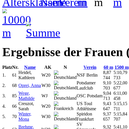
Ergebnisse der Frauen
Platz
Nr.
Name
AK
N
Verein
60 m
1500 m
Heidel,
8,87
5:10,79
1.
61
W20
NSF Berlin
Kathleen
744
733
Potsdamer
9,10
5:22,00
2.
68
Oprei, Anna
W30
Laufclub
703
677
Wege,
9,04
6:11,00
3.
85
WJ
OSC Potsdam
Mathilde
713
458
Creuzot,
US Toul
9,43
5:15,15
4.
66
W20
Sarah
Athlétisme
647
711
Winter,
Spiridon
9,37
5:15,84
5.
70
W30
Mona
Frankfurt
657
707
SV
Brehme,
9,32
5:41,10